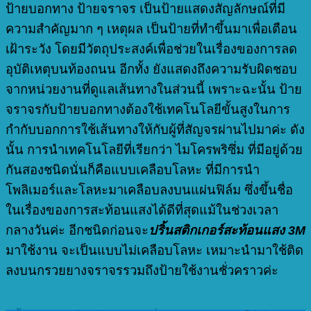
ป้ายบอกทาง ป้ายจราจร เป็นป้ายแสดงสัญลักษณ์ที่มี
ความสำคัญมาก ๆ เหตุผล เป็นป้ายที่ทำขึ้นมาเพื่อเตือน
เฝ้าระวัง โดยมีวัตถุประสงค์เพื่อช่วยในเรื่องของการลด
อุบัติเหตุบนท้องถนน อีกทั้ง ยังแสดงถึงความรับผิดชอบ
จากหน่วยงานที่ดูแลเส้นทางในส่วนนี้ เพราะฉะนั้น ป้าย
จราจรกับป้ายบอกทางต้องใช้เทคโนโลยีขั้นสูงในการ
กำกับบอกการใช้เส้นทางให้กับผู้ที่สัญจรผ่านไปมาค่ะ ดัง
นั้น การนำเทคโนโลยีที่เรียกว่า ไมโครพริซึ่ม ที่มีอยู่ด้วย
กันสองชนิดนั่นก็คือแบบเคลือบโลหะ ที่มีการนำ
โพลิเมอร์และโลหะมาเคลือบลงบนแผ่นฟิล์ม ซึ่งขึ้นชื่อ
ในเรื่องของการสะท้อนแสงได้ดีที่สุดแม้ในช่วงเวลา
กลางวันค่ะ อีกชนิดก่อนจะ
ปริ้นสติกเกอร์สะท้อนแสง 3M
มาใช้งาน จะเป็นแบบไม่เคลือบโลหะ เหมาะนำมาใช้ติด
ลงบนกรวยยางจราจรรวมถึงป้ายใช้งานชั่วคราวค่ะ