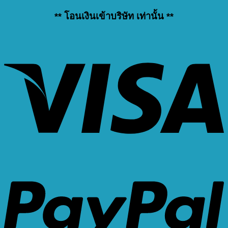
** โอนเงินเข้าบริษัท เท่านั้น **