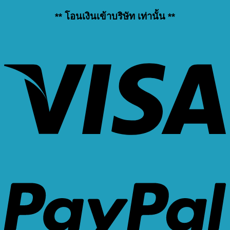
** โอนเงินเข้าบริษัท เท่านั้น **